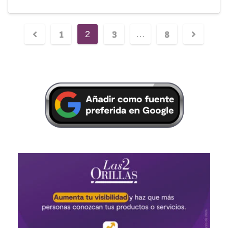
1
3
8
2
…