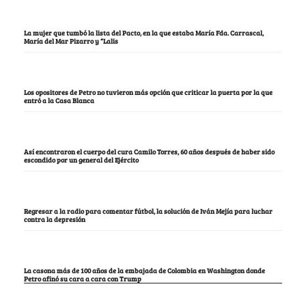
La mujer que tumbó la lista del Pacto, en la que estaba María Fda. Carrascal,
María del Mar Pizarro y “Lalis
Los opositores de Petro no tuvieron más opción que criticar la puerta por la que
entró a la Casa Blanca
Así encontraron el cuerpo del cura Camilo Torres, 60 años después de haber sido
escondido por un general del Ejército
Regresar a la radio para comentar fútbol, la solución de Iván Mejía para luchar
contra la depresión
La casona más de 100 años de la embajada de Colombia en Washington donde
Petro afinó su cara a cara con Trump