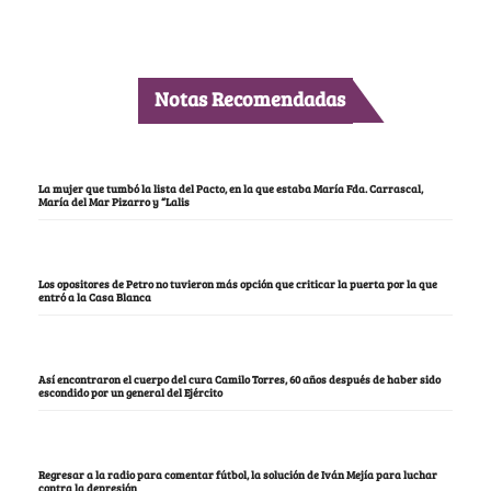
Notas Recomendadas
La mujer que tumbó la lista del Pacto, en la que estaba María Fda. Carrascal,
María del Mar Pizarro y “Lalis
Los opositores de Petro no tuvieron más opción que criticar la puerta por la que
entró a la Casa Blanca
Así encontraron el cuerpo del cura Camilo Torres, 60 años después de haber sido
escondido por un general del Ejército
Regresar a la radio para comentar fútbol, la solución de Iván Mejía para luchar
contra la depresión