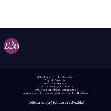
Calle 98a # 51-69 La Castellana
Bogotá, Colombia.
contacto @las2orillas.co
Pauta:
comercial@las2orillas.co
Temas Juridicos:
juridico@las2orillas.co
Todos los derechos reservados. Fundación Las Dos Orillas
¿Quiénes somos?
Política de Privacidad