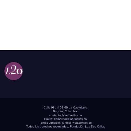
Calle 98a # 51-69 La Castellana
Bogotá, Colombia.
contacto @las2orillas.co
Pauta:
comercial@las2orillas.co
Temas Juridicos:
juridico@las2orillas.co
Todos los derechos reservados. Fundación Las Dos Orillas