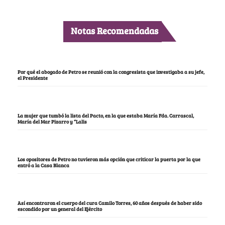
Notas Recomendadas
Por qué el abogado de Petro se reunió con la congresista que investigaba a su jefe,
el Presidente
La mujer que tumbó la lista del Pacto, en la que estaba María Fda. Carrascal,
María del Mar Pizarro y “Lalis
Los opositores de Petro no tuvieron más opción que criticar la puerta por la que
entró a la Casa Blanca
Así encontraron el cuerpo del cura Camilo Torres, 60 años después de haber sido
escondido por un general del Ejército