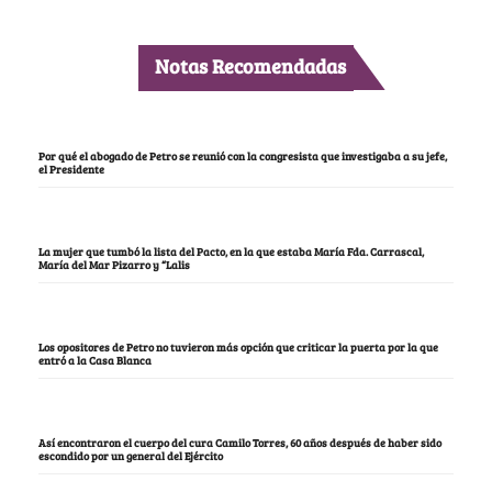
Notas Recomendadas
Por qué el abogado de Petro se reunió con la congresista que investigaba a su jefe,
el Presidente
La mujer que tumbó la lista del Pacto, en la que estaba María Fda. Carrascal,
María del Mar Pizarro y “Lalis
Los opositores de Petro no tuvieron más opción que criticar la puerta por la que
entró a la Casa Blanca
Así encontraron el cuerpo del cura Camilo Torres, 60 años después de haber sido
escondido por un general del Ejército