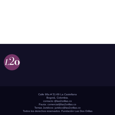
Calle 98a # 51-69 La Castellana
Bogotá, Colombia.
contacto @las2orillas.co
Pauta:
comercial@las2orillas.co
Temas Juridicos:
juridico@las2orillas.co
Todos los derechos reservados. Fundación Las Dos Orillas