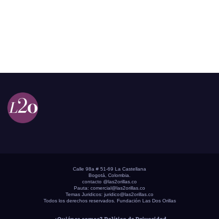
Calle 98a # 51-69 La Castellana
Bogotá, Colombia.
contacto @las2orillas.co
Pauta:
comercial@las2orillas.co
Temas Juridicos:
juridico@las2orillas.co
Todos los derechos reservados. Fundación Las Dos Orillas
¿Quiénes somos?
Política de Privacidad