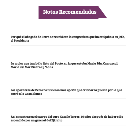
Notas Recomendadas
Por qué el abogado de Petro se reunió con la congresista que investigaba a su jefe,
el Presidente
La mujer que tumbó la lista del Pacto, en la que estaba María Fda. Carrascal,
María del Mar Pizarro y “Lalis
Los opositores de Petro no tuvieron más opción que criticar la puerta por la que
entró a la Casa Blanca
Así encontraron el cuerpo del cura Camilo Torres, 60 años después de haber sido
escondido por un general del Ejército