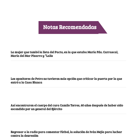
Notas Recomendadas
La mujer que tumbó la lista del Pacto, en la que estaba María Fda. Carrascal,
María del Mar Pizarro y “Lalis
Los opositores de Petro no tuvieron más opción que criticar la puerta por la que
entró a la Casa Blanca
Así encontraron el cuerpo del cura Camilo Torres, 60 años después de haber sido
escondido por un general del Ejército
Regresar a la radio para comentar fútbol, la solución de Iván Mejía para luchar
contra la depresión