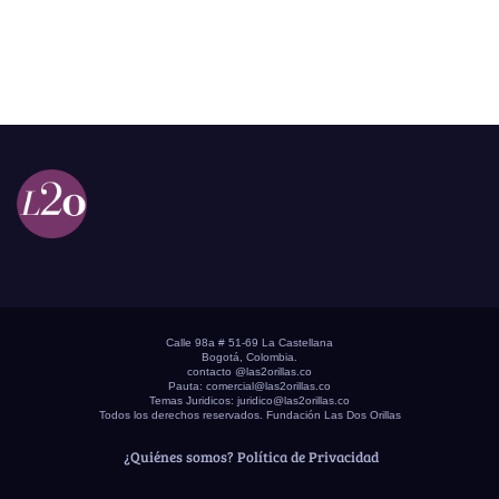
Calle 98a # 51-69 La Castellana
Bogotá, Colombia.
contacto @las2orillas.co
Pauta:
comercial@las2orillas.co
Temas Juridicos:
juridico@las2orillas.co
Todos los derechos reservados. Fundación Las Dos Orillas
¿Quiénes somos?
Política de Privacidad