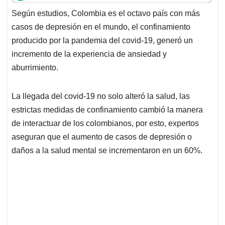
t
e
k
i
e
Según estudios, Colombia es el octavo país con más
s
b
e
l
a
casos de depresión en el mundo, el confinamiento
A
o
d
d
p
o
I
s
producido por la pandemia del covid-19, generó un
p
k
n
incremento de la experiencia de ansiedad y
aburrimiento.
La llegada del covid-19 no solo alteró la salud, las
estrictas medidas de confinamiento cambió la manera
de interactuar de los colombianos, por esto, expertos
aseguran que el aumento de casos de depresión o
daños a la salud mental se incrementaron en un 60%.