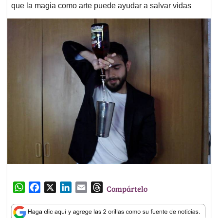
que la magia como arte puede ayudar a salvar vidas
W
F
X
L
E
T
Compártelo
h
a
i
m
h
a
c
n
a
r