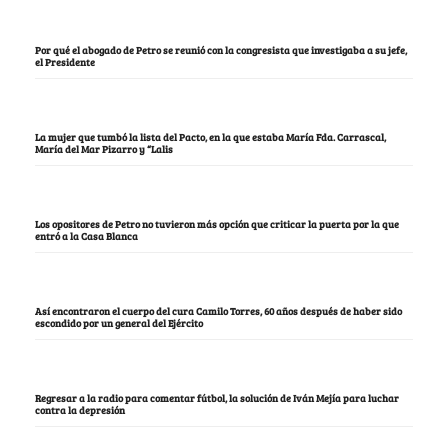
Por qué el abogado de Petro se reunió con la congresista que investigaba a su jefe,
el Presidente
La mujer que tumbó la lista del Pacto, en la que estaba María Fda. Carrascal,
María del Mar Pizarro y “Lalis
Los opositores de Petro no tuvieron más opción que criticar la puerta por la que
entró a la Casa Blanca
Así encontraron el cuerpo del cura Camilo Torres, 60 años después de haber sido
escondido por un general del Ejército
Regresar a la radio para comentar fútbol, la solución de Iván Mejía para luchar
contra la depresión