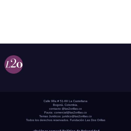
Calle 98a # 51-69 La Castellana
Bogotá, Colombia.
contacto @las2orillas.co
Pauta:
comercial@las2orillas.co
Temas Juridicos:
juridico@las2orillas.co
Todos los derechos reservados. Fundación Las Dos Orillas
¿Quiénes somos?
Política de Privacidad