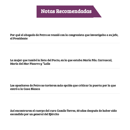
Notas Recomendadas
Por qué el abogado de Petro se reunió con la congresista que investigaba a su jefe,
el Presidente
La mujer que tumbó la lista del Pacto, en la que estaba María Fda. Carrascal,
María del Mar Pizarro y “Lalis
Los opositores de Petro no tuvieron más opción que criticar la puerta por la que
entró a la Casa Blanca
Así encontraron el cuerpo del cura Camilo Torres, 60 años después de haber sido
escondido por un general del Ejército