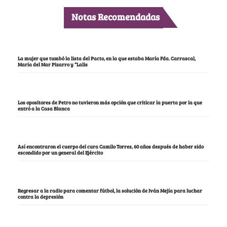
Notas Recomendadas
La mujer que tumbó la lista del Pacto, en la que estaba María Fda. Carrascal,
María del Mar Pizarro y “Lalis
Los opositores de Petro no tuvieron más opción que criticar la puerta por la que
entró a la Casa Blanca
Así encontraron el cuerpo del cura Camilo Torres, 60 años después de haber sido
escondido por un general del Ejército
Regresar a la radio para comentar fútbol, la solución de Iván Mejía para luchar
contra la depresión