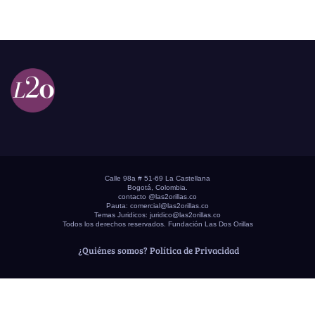
Calle 98a # 51-69 La Castellana
Bogotá, Colombia.
contacto @las2orillas.co
Pauta:
comercial@las2orillas.co
Temas Juridicos:
juridico@las2orillas.co
Todos los derechos reservados. Fundación Las Dos Orillas
¿Quiénes somos?
Política de Privacidad