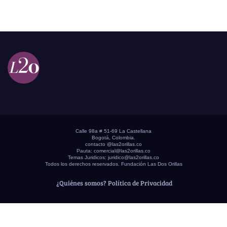
Calle 98a # 51-69 La Castellana
Bogotá, Colombia.
contacto @las2orillas.co
Pauta:
comercial@las2orillas.co
Temas Juridicos:
juridico@las2orillas.co
Todos los derechos reservados. Fundación Las Dos Orillas
¿Quiénes somos?
Política de Privacidad