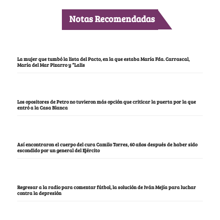
Notas Recomendadas
La mujer que tumbó la lista del Pacto, en la que estaba María Fda. Carrascal,
María del Mar Pizarro y “Lalis
Los opositores de Petro no tuvieron más opción que criticar la puerta por la que
entró a la Casa Blanca
Así encontraron el cuerpo del cura Camilo Torres, 60 años después de haber sido
escondido por un general del Ejército
Regresar a la radio para comentar fútbol, la solución de Iván Mejía para luchar
contra la depresión