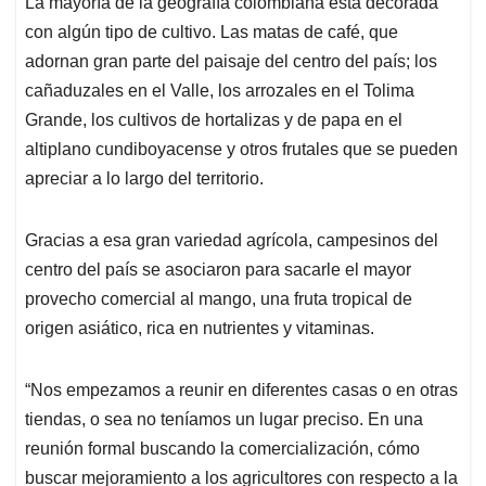
La mayoría de la geografía colombiana está decorada
s
b
e
l
a
con algún tipo de cultivo. Las matas de café, que
A
o
d
d
p
o
I
s
adornan gran parte del paisaje del centro del país; los
p
k
n
cañaduzales en el Valle, los arrozales en el Tolima
Grande, los cultivos de hortalizas y de papa en el
altiplano cundiboyacense y otros frutales que se pueden
apreciar a lo largo del territorio.
Gracias a esa gran variedad agrícola, campesinos del
centro del país se asociaron para sacarle el mayor
provecho comercial al mango, una fruta tropical de
origen asiático, rica en nutrientes y vitaminas.
“Nos empezamos a reunir en diferentes casas o en otras
tiendas, o sea no teníamos un lugar preciso. En una
reunión formal buscando la comercialización, cómo
buscar mejoramiento a los agricultores con respecto a la