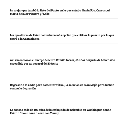
La mujer que tumbó la lista del Pacto, en la que estaba María Fda. Carrascal,
María del Mar Pizarro y “Lalis
Los opositores de Petro no tuvieron más opción que criticar la puerta por la que
entró a la Casa Blanca
Así encontraron el cuerpo del cura Camilo Torres, 60 años después de haber sido
escondido por un general del Ejército
Regresar a la radio para comentar fútbol, la solución de Iván Mejía para luchar
contra la depresión
La casona más de 100 años de la embajada de Colombia en Washington donde
Petro afinó su cara a cara con Trump