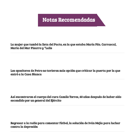
Notas Recomendadas
La mujer que tumbó la lista del Pacto, en la que estaba María Fda. Carrascal,
María del Mar Pizarro y “Lalis
Los opositores de Petro no tuvieron más opción que criticar la puerta por la que
entró a la Casa Blanca
Así encontraron el cuerpo del cura Camilo Torres, 60 años después de haber sido
escondido por un general del Ejército
Regresar a la radio para comentar fútbol, la solución de Iván Mejía para luchar
contra la depresión