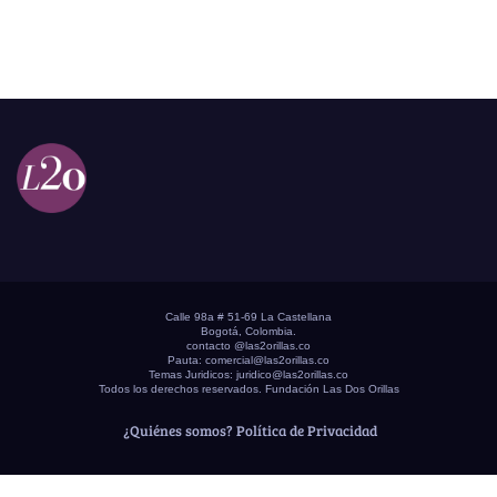
Calle 98a # 51-69 La Castellana
Bogotá, Colombia.
contacto @las2orillas.co
Pauta:
comercial@las2orillas.co
Temas Juridicos:
juridico@las2orillas.co
Todos los derechos reservados. Fundación Las Dos Orillas
¿Quiénes somos?
Política de Privacidad