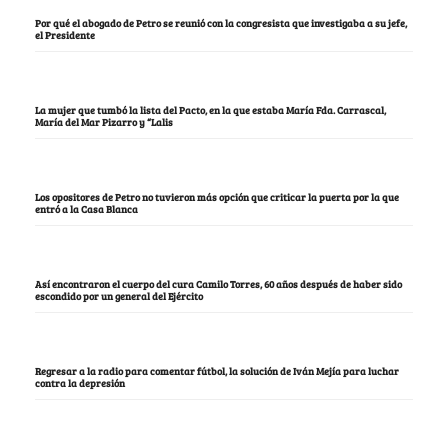
Por qué el abogado de Petro se reunió con la congresista que investigaba a su jefe,
el Presidente
La mujer que tumbó la lista del Pacto, en la que estaba María Fda. Carrascal,
María del Mar Pizarro y “Lalis
Los opositores de Petro no tuvieron más opción que criticar la puerta por la que
entró a la Casa Blanca
Así encontraron el cuerpo del cura Camilo Torres, 60 años después de haber sido
escondido por un general del Ejército
Regresar a la radio para comentar fútbol, la solución de Iván Mejía para luchar
contra la depresión