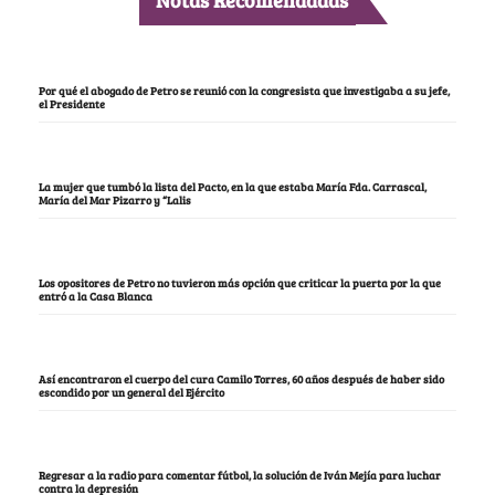
Notas Recomendadas
Por qué el abogado de Petro se reunió con la congresista que investigaba a su jefe,
el Presidente
La mujer que tumbó la lista del Pacto, en la que estaba María Fda. Carrascal,
María del Mar Pizarro y “Lalis
Los opositores de Petro no tuvieron más opción que criticar la puerta por la que
entró a la Casa Blanca
Así encontraron el cuerpo del cura Camilo Torres, 60 años después de haber sido
escondido por un general del Ejército
Regresar a la radio para comentar fútbol, la solución de Iván Mejía para luchar
contra la depresión