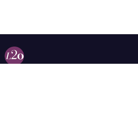
Calle 98a # 51-69 La Castellana
Bogotá, Colombia.
contacto @las2orillas.co
Pauta:
comercial@las2orillas.co
Temas Juridicos:
juridico@las2orillas.co
Todos los derechos reservados. Fundación Las Dos Orillas
¿Quiénes somos?
Política de Privacidad