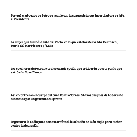
Por qué el abogado de Petro se reunió con la congresista que investigaba a su jefe,
el Presidente
La mujer que tumbó la lista del Pacto, en la que estaba María Fda. Carrascal,
María del Mar Pizarro y “Lalis
Los opositores de Petro no tuvieron más opción que criticar la puerta por la que
entró a la Casa Blanca
Así encontraron el cuerpo del cura Camilo Torres, 60 años después de haber sido
escondido por un general del Ejército
Regresar a la radio para comentar fútbol, la solución de Iván Mejía para luchar
contra la depresión