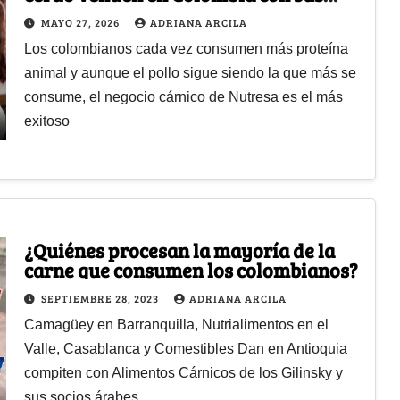
marcas Zenú, Pietrán y Rica Rondo
MAYO 27, 2026
ADRIANA ARCILA
Los colombianos cada vez consumen más proteína
animal y aunque el pollo sigue siendo la que más se
consume, el negocio cárnico de Nutresa es el más
exitoso
¿Quiénes procesan la mayoría de la
carne que consumen los colombianos?
SEPTIEMBRE 28, 2023
ADRIANA ARCILA
Camagüey en Barranquilla, Nutrialimentos en el
Valle, Casablanca y Comestibles Dan en Antioquia
compiten con Alimentos Cárnicos de los Gilinsky y
sus socios árabes