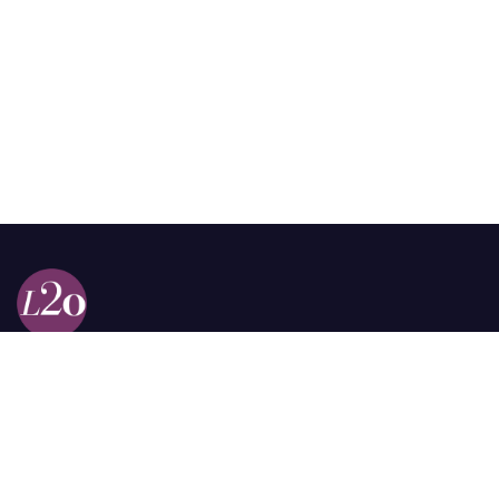
Calle 98a # 51-69 La Castellana
Bogotá, Colombia.
contacto @las2orillas.co
Pauta:
comercial@las2orillas.co