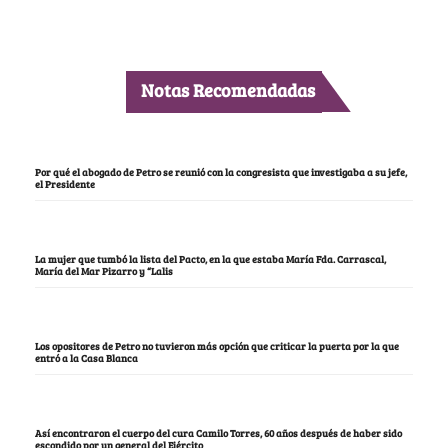
Notas Recomendadas
Por qué el abogado de Petro se reunió con la congresista que investigaba a su jefe,
el Presidente
La mujer que tumbó la lista del Pacto, en la que estaba María Fda. Carrascal,
María del Mar Pizarro y “Lalis
Los opositores de Petro no tuvieron más opción que criticar la puerta por la que
entró a la Casa Blanca
Así encontraron el cuerpo del cura Camilo Torres, 60 años después de haber sido
escondido por un general del Ejército