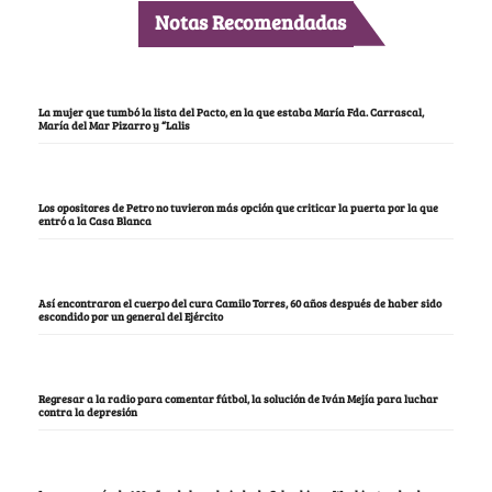
Notas Recomendadas
La mujer que tumbó la lista del Pacto, en la que estaba María Fda. Carrascal,
María del Mar Pizarro y “Lalis
Los opositores de Petro no tuvieron más opción que criticar la puerta por la que
entró a la Casa Blanca
Así encontraron el cuerpo del cura Camilo Torres, 60 años después de haber sido
escondido por un general del Ejército
Regresar a la radio para comentar fútbol, la solución de Iván Mejía para luchar
contra la depresión