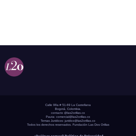
Calle 98a # 51-69 La Castellana
Bogotá, Colombia.
contacto @las2orillas.co
Pauta:
comercial@las2orillas.co
Temas Juridicos:
juridico@las2orillas.co
Todos los derechos reservados. Fundación Las Dos Orillas
¿Quiénes somos?
Política de Privacidad