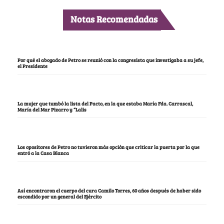
Notas Recomendadas
Por qué el abogado de Petro se reunió con la congresista que investigaba a su jefe,
el Presidente
La mujer que tumbó la lista del Pacto, en la que estaba María Fda. Carrascal,
María del Mar Pizarro y “Lalis
Los opositores de Petro no tuvieron más opción que criticar la puerta por la que
entró a la Casa Blanca
Así encontraron el cuerpo del cura Camilo Torres, 60 años después de haber sido
escondido por un general del Ejército