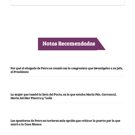
Notas Recomendadas
Por qué el abogado de Petro se reunió con la congresista que investigaba a su jefe,
el Presidente
La mujer que tumbó la lista del Pacto, en la que estaba María Fda. Carrascal,
María del Mar Pizarro y “Lalis
Los opositores de Petro no tuvieron más opción que criticar la puerta por la que
entró a la Casa Blanca