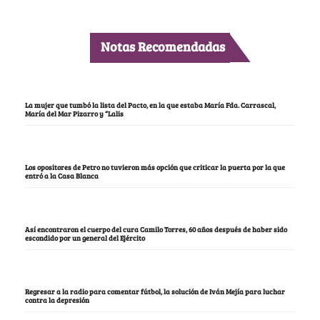
Notas Recomendadas
La mujer que tumbó la lista del Pacto, en la que estaba María Fda. Carrascal,
María del Mar Pizarro y “Lalis
Los opositores de Petro no tuvieron más opción que criticar la puerta por la que
entró a la Casa Blanca
Así encontraron el cuerpo del cura Camilo Torres, 60 años después de haber sido
escondido por un general del Ejército
Regresar a la radio para comentar fútbol, la solución de Iván Mejía para luchar
contra la depresión