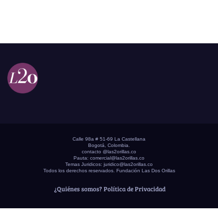
Calle 98a # 51-69 La Castellana
Bogotá, Colombia.
contacto @las2orillas.co
Pauta:
comercial@las2orillas.co
Temas Juridicos:
juridico@las2orillas.co
Todos los derechos reservados. Fundación Las Dos Orillas
¿Quiénes somos?
Política de Privacidad