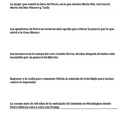
La mujer que tumbó la lista del Pacto, en la que estaba María Fda. Carrascal,
María del Mar Pizarro y “Lalis
Los opositores de Petro no tuvieron más opción que criticar la puerta por la que
entró a la Casa Blanca
Así encontraron el cuerpo del cura Camilo Torres, 60 años después de haber sido
escondido por un general del Ejército
Regresar a la radio para comentar fútbol, la solución de Iván Mejía para luchar
contra la depresión
La casona más de 100 años de la embajada de Colombia en Washington donde
Petro afinó su cara a cara con Trump