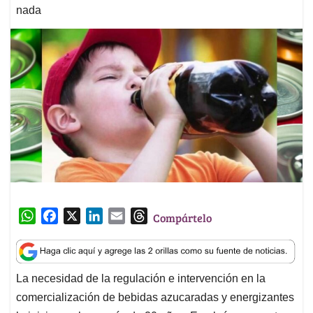
nada
W
F
X
L
E
T
Compártelo
h
a
i
m
h
a
c
n
a
r
t
e
k
i
e
La necesidad de la regulación e intervención en la
s
b
e
l
a
comercialización de bebidas azucaradas y energizantes
A
o
d
d