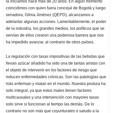
p
o
I
s
la iniciamos hace más de 20 años. En algún momento
p
k
n
coincidimos con quien fuera concejal de Bogotá y luego
senadora, Gilma Jiménez (QEPD), alcanzamos a
adelantar algunas acciones. Lamentablemente, el poder
de la industria, los grandes medios, los políticos que se
servían de ellos crearon una poderosa barrera que nos
ha impedido avanzar, al contrario de otros países.
La regulación con tasas impositivas de las bebidas que
llevan azúcar añadido ha sido una de tantas aristas con
el objeto de intervenir en los factores de riesgo que
inducen enfermedades crónicas. Son las patologías que
más enferman y matan en el mundo. Nuestra postura ha
sido integral, ya que estos males tienen factores
multicausales y una intervención con mayores tasas
solo sirve si funcionan al tiempo las demás. De lo
contrario no son más que coyunturales o saludo a la