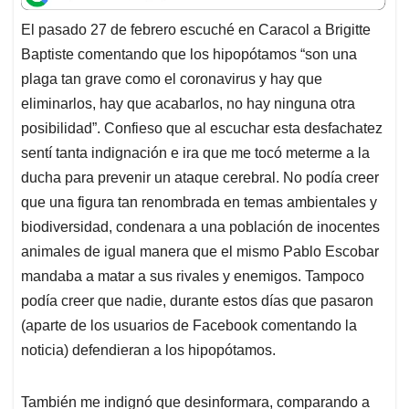
t
e
k
i
e
El pasado 27 de febrero escuché en Caracol a Brigitte
s
b
e
l
a
Baptiste comentando que los hipopótamos “son una
A
o
d
d
p
o
I
s
plaga tan grave como el coronavirus y hay que
p
k
n
eliminarlos, hay que acabarlos, no hay ninguna otra
posibilidad”. Confieso que al escuchar esta desfachatez
sentí tanta indignación e ira que me tocó meterme a la
ducha para prevenir un ataque cerebral. No podía creer
que una figura tan renombrada en temas ambientales y
biodiversidad, condenara a una población de inocentes
animales de igual manera que el mismo Pablo Escobar
mandaba a matar a sus rivales y enemigos. Tampoco
podía creer que nadie, durante estos días que pasaron
(aparte de los usuarios de Facebook comentando la
noticia) defendieran a los hipopótamos.
También me indignó que desinformara, comparando a