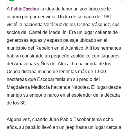
t
e
k
i
e
Pablo Escoba
A
r la idea de tener un zoológico se le
s
b
e
l
a
A
o
d
d
ocurrió por pura envidia. Un fin de semana de 1981
p
o
I
s
visitó la hacienda Verácruz de los Ochoa Vásquez, sus
p
k
n
socios del Cartel de Medellín. Era un lugar caliente de
generosas aguas y espeso paisaje ubicado en el
municipio del Repelón en el Atlántico. Allí los hermanos
habían construido un pequeño zoológico con Jaguares
del Amazonas y Ñus del África. La hacienda de los
Ochoa distaba mucho de tener las más de 1.900
hectáreas que Escobar tenía en su predio del
Magdalena Medio: la hacienda Nápoles. El lugar desde
manejo su emporio narco en el esplendor de la década
de los 80.
Alguna vez, cuando Juan Pablo Escobar tenía ocho
años, su papá lo llevó en un jeep hasta un lugar cerca a