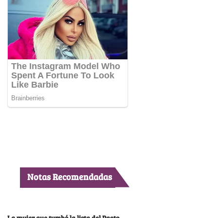
Notas Recomendadas
La mujer que tumbó la lista del Pacto,