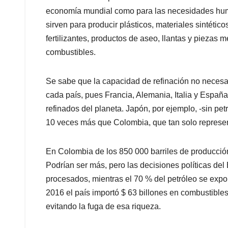
p
o
I
s
economía mundial como para las necesidades huma
p
k
n
sirven para producir plásticos, materiales sintético
fertilizantes, productos de aseo, llantas y piezas m
combustibles.
Se sabe que la capacidad de refinación no necesar
cada país, pues Francia, Alemania, Italia y España
refinados del planeta. Japón, por ejemplo, -sin petr
10 veces más que Colombia, que tan solo represent
En Colombia de los 850 000 barriles de producción 
Podrían ser más, pero las decisiones políticas del
procesados, mientras el 70 % del petróleo se expo
2016 el país importó $ 63 billones en combustibl
evitando la fuga de esa riqueza.