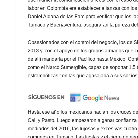
labor en Colombia era establecer alianzas con los
Daniel Aldana de las Farc para verificar que los l
Tumaco y Buenaventura, aseguraran la pureza del pr
Obsesionados con el control del negocio, los de Si
2013 y, con el apoyo de los grupos armados que co
de allí mandarla por el Pacífico hasta México. C
como el Narco Sumergible, capaz de soportar 1.5 to
estrambóticas con las que agasajaba a sus socios
Hasta ese año los mexicanos hacían los cruces de
Cali y Pasto. Luego empezaron a ganar confianza 
mediados del 2016, las lujosas y excesivas cuatro
comunes en Tumaco. Las fiestas y el cierre de neg