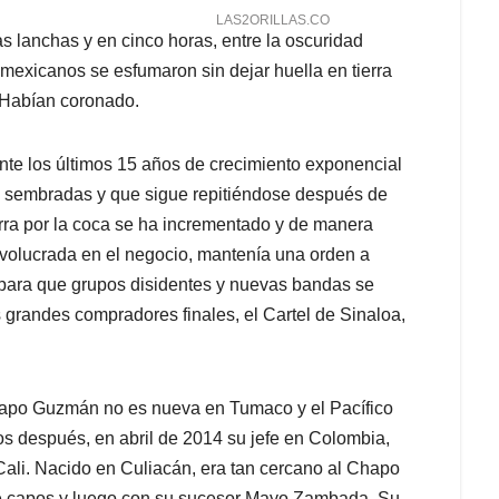
s lanchas y en cinco horas, entre la oscuridad
 mexicanos se esfumaron sin dejar huella en tierra
. Habían coronado.
ante los últimos 15 años de crecimiento exponencial
 sembradas y que sigue repitiéndose después de
rra por la coca se ha incrementado y de manera
 involucrada en el negocio, mantenía una orden a
o para que grupos disidentes y nuevas bandas se
 grandes compradores finales, el Cartel de Sinaloa,
hapo Guzmán no es nueva en Tumaco y el Pacífico
s después, en abril de 2014 su jefe en Colombia,
Cali. Nacido en Culiacán, era tan cercano al Chapo
de capos y luego con su sucesor Mayo Zambada. Su