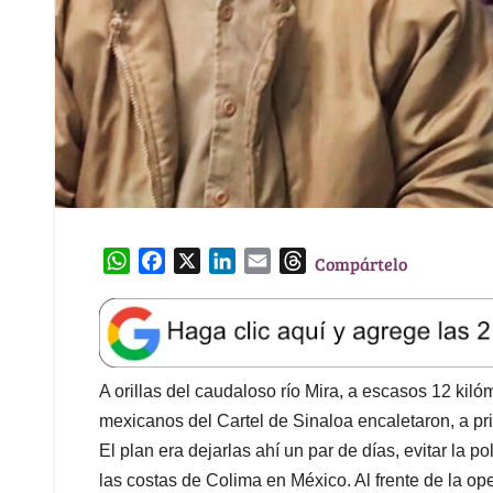
W
F
X
L
E
T
Compártelo
h
a
i
m
h
a
c
n
a
r
t
e
k
i
e
s
b
e
l
a
A
o
d
d
A orillas del caudaloso río Mira, a escasos 12 ki
p
o
I
s
mexicanos del Cartel de Sinaloa encaletaron, a pri
p
k
n
El plan era dejarlas ahí un par de días, evitar la 
las costas de Colima en México. Al frente de la o