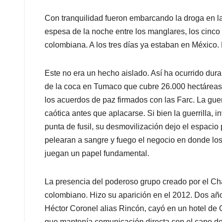
Con tranquilidad fueron embarcando la droga en la
espesa de la noche entre los manglares, los cinco
colombiana. A los tres días ya estaban en México
Este no era un hecho aislado. Así ha ocurrido dur
de la coca en Tumaco que cubre 26.000 hectáreas
los acuerdos de paz firmados con las Farc. La gue
caótica antes que aplacarse. Si bien la guerrilla,
punta de fusil, su desmovilización dejo el espaci
pelearan a sangre y fuego el negocio en donde los
juegan un papel fundamental.
La presencia del poderoso grupo creado por el C
colombiano. Hizo su aparición en el 2012. Dos año
Héctor Coronel alias Rincón, cayó en un hotel de 
que mantenía comunicación directa con el capo 