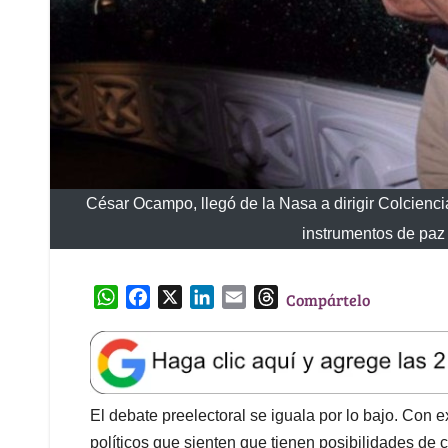
César Ocampo, llegó de la Nasa a dirigir Colcienci
instrumentos de paz 
W
F
X
L
E
T
Compártelo
h
a
i
m
h
a
c
n
a
r
t
e
k
i
e
s
b
e
l
a
A
o
d
d
El debate preelectoral se iguala por lo bajo. Con e
p
o
I
s
políticos que sienten que tienen posibilidades de c