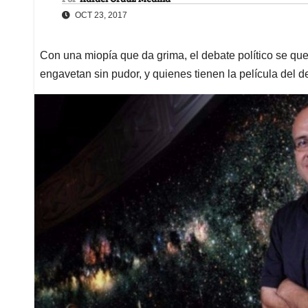
OCT 23, 2017
Con una miopía que da grima, el debate político se qu
engavetan sin pudor, y quienes tienen la película del 