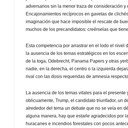
p
k
n
adversarios sin la menor traza de consideración y r
Encajonamientos recíprocos en gavetas de clichés,
imaginación que hace imposible el rescate de buen
muchos de los precandidatos: creérselas que tienen
Esta competencia por arrastrar en el lodo el nivel 
la ausencia de los temas estratégicos en los esce
de la toga, Odebrecht, Panama Papers y otras yer
nadie, en la derecha, el centro o la izquierda dejará
rival con las dosis requeridas de amnesia respecto
La ausencia de los temas vitales para el presente 
oblicuamente, Trump, el candidato triunfador, un 
alrededor del tema un debate que no se veía en dé
alguna manera, hay que estarle agradecidos por la
huracanes e incendios forestales con pocos ante