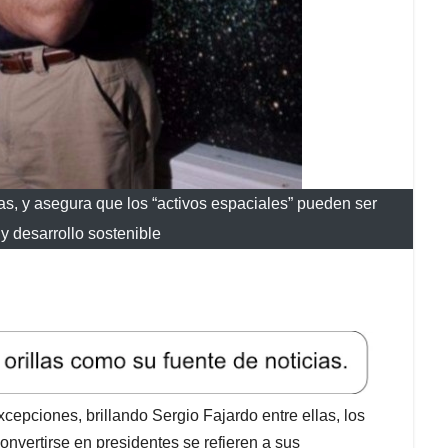
as, y asegura que los “activos espaciales” pueden ser
y desarrollo sostenible
xcepciones, brillando Sergio Fajardo entre ellas, los
onvertirse en presidentes se refieren a sus