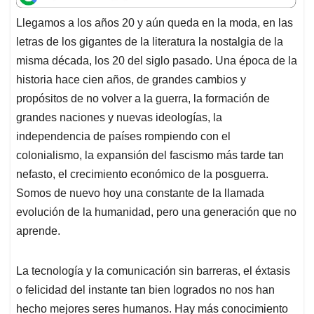
t
e
k
i
e
Llegamos a los años 20 y aún queda en la moda, en las
s
b
e
l
a
letras de los gigantes de la literatura la nostalgia de la
A
o
d
d
p
o
I
s
misma década, los 20 del siglo pasado. Una época de la
p
k
n
historia hace cien años, de grandes cambios y
propósitos de no volver a la guerra, la formación de
grandes naciones y nuevas ideologías, la
independencia de países rompiendo con el
colonialismo, la expansión del fascismo más tarde tan
nefasto, el crecimiento económico de la posguerra.
Somos de nuevo hoy una constante de la llamada
evolución de la humanidad, pero una generación que no
aprende.
La tecnología y la comunicación sin barreras, el éxtasis
o felicidad del instante tan bien logrados no nos han
hecho mejores seres humanos. Hay más conocimiento