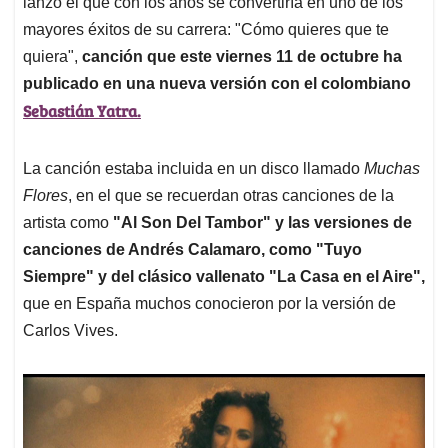
p
o
I
s
lanzó el que con los años se convertiría en uno de los
p
k
n
mayores éxitos de su carrera: "Cómo quieres que te
quiera",
canción que este viernes 11 de octubre ha
publicado en una nueva versión con el colombiano
Sebastián Yatra.
La canción estaba incluida en un disco llamado
Muchas
Flores
, en el que se recuerdan otras canciones de la
artista como
"Al Son Del Tambor" y las versiones de
canciones de Andrés Calamaro, como "Tuyo
Siempre" y del clásico vallenato "La Casa en el Aire",
que en España muchos conocieron por la versión de
Carlos Vives.