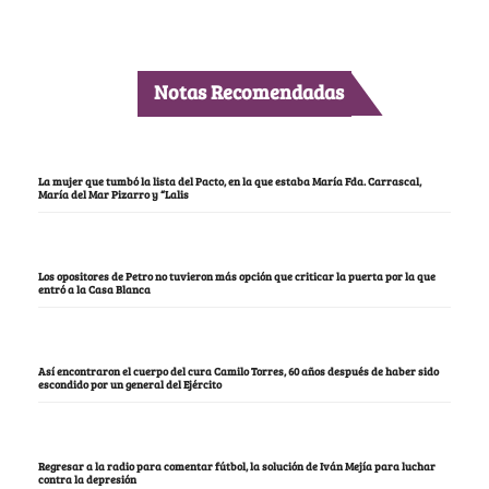
Notas Recomendadas
La mujer que tumbó la lista del Pacto, en la que estaba María Fda. Carrascal,
María del Mar Pizarro y “Lalis
Los opositores de Petro no tuvieron más opción que criticar la puerta por la que
entró a la Casa Blanca
Así encontraron el cuerpo del cura Camilo Torres, 60 años después de haber sido
escondido por un general del Ejército
Regresar a la radio para comentar fútbol, la solución de Iván Mejía para luchar
contra la depresión