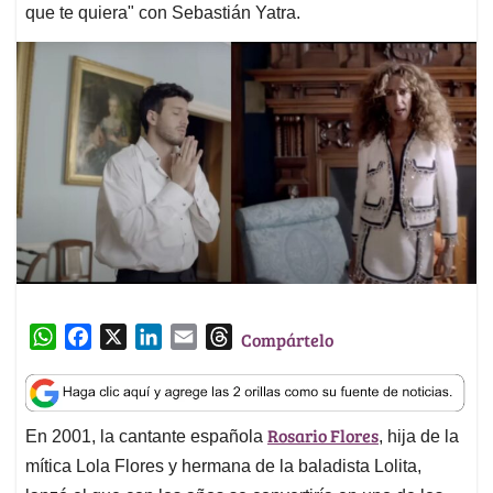
que te quiera" con Sebastián Yatra.
W
F
X
L
E
T
Compártelo
h
a
i
m
h
a
c
n
a
r
t
e
k
i
e
Rosario Flores
En 2001, la cantante española
, hija de la
s
b
e
l
a
A
o
d
d
mítica Lola Flores y hermana de la baladista Lolita,