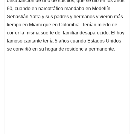
desaparición de uno de sus tíos, que se dio en los años
A
o
d
d
p
o
I
s
80, cuando en narcotráfico mandaba en Medellín,
p
k
n
Sebastián Yatra y sus padres y hermanos vivieron más
tiempo en Miami que en Colombia. Tenían miedo de
correr la misma suerte del familiar desaparecido. El hoy
famoso cantante tenía 5 años cuando Estados Unidos
se convirtió en su hogar de residencia permanente.