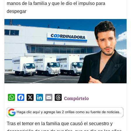
manos de la familia y que le dio el impulso para
despegar
W
F
X
L
E
T
Compártelo
h
a
i
m
h
a
c
n
a
r
t
e
k
i
e
Tras el temor en la familia que causó el secuestro y
s
b
e
l
a