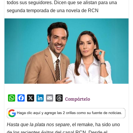
todos sus seguidores. Dicen que se alistan para una
segunda temporada de una novela de RCN
W
F
X
L
E
T
Compártelo
h
a
i
m
h
a
c
n
a
r
t
e
k
i
e
Hasta que la plata nos separe
, el remake, ha sido uno
s
b
e
l
a
de los recientes éxitos del canal RCN. Desde el