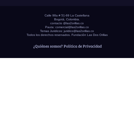
Calle 98a # 51-69 La Castellana
Bogotá, Colombia.
contacto @las2orillas.co
Pauta:
comercial@las2orillas.co
Temas Juridicos:
juridico@las2orillas.co
Todos los derechos reservados. Fundación Las Dos Orillas
¿Quiénes somos?
Política de Privacidad