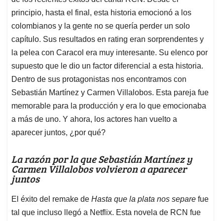
A
o
d
d
p
o
I
s
principio, hasta el final, esta historia emocionó a los
p
k
n
colombianos y la gente no se quería perder un solo
capítulo. Sus resultados en rating eran sorprendentes y
la pelea con Caracol era muy interesante. Su elenco por
supuesto que le dio un factor diferencial a esta historia.
Dentro de sus protagonistas nos encontramos con
Sebastián Martínez y Carmen Villalobos. Esta pareja fue
memorable para la producción y era lo que emocionaba
a más de uno. Y ahora, los actores han vuelto a
aparecer juntos, ¿por qué?
La razón por la que Sebastián Martínez y
Carmen Villalobos volvieron a aparecer
juntos
El éxito del remake de
Hasta que la plata nos separe
fue
tal que incluso llegó a Netflix. Esta novela de RCN fue