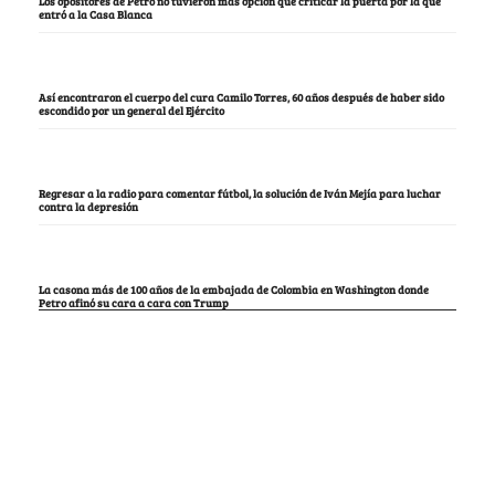
Los opositores de Petro no tuvieron más opción que criticar la puerta por la que
entró a la Casa Blanca
Así encontraron el cuerpo del cura Camilo Torres, 60 años después de haber sido
escondido por un general del Ejército
Regresar a la radio para comentar fútbol, la solución de Iván Mejía para luchar
contra la depresión
La casona más de 100 años de la embajada de Colombia en Washington donde
Petro afinó su cara a cara con Trump