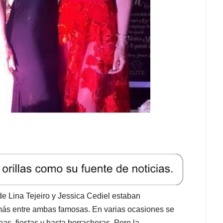
e Lina Tejeiro y Jessica Cediel estaban
más entre ambas famosas. En varias ocasiones se
as, fiestas y hasta borracheras. Pero la