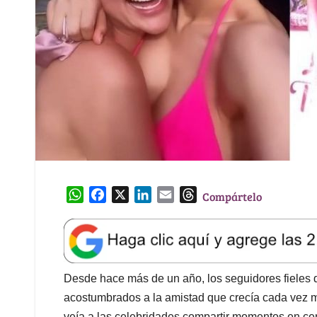
W
F
X
L
E
T
Compártelo
h
a
i
m
h
a
c
n
a
r
t
e
k
i
e
s
b
e
l
a
A
o
d
d
Desde hace más de un año, los seguidores fieles d
p
o
I
s
acostumbrados a la amistad que crecía cada vez 
p
k
n
veía a las celebridades compartir momentos en cen