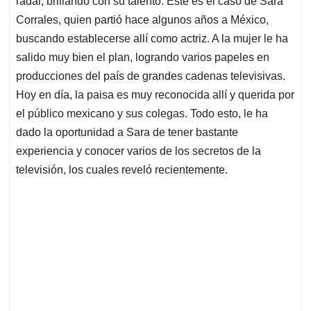
p
o
I
s
radar, brillando con su talento. Este es el caso de Sara
p
k
n
Corrales, quien partió hace algunos años a México,
buscando establecerse allí como actriz. A la mujer le ha
salido muy bien el plan, logrando varios papeles en
producciones del país de grandes cadenas televisivas.
Hoy en día, la paisa es muy reconocida allí y querida por
el público mexicano y sus colegas. Todo esto, le ha
dado la oportunidad a Sara de tener bastante
experiencia y conocer varios de los secretos de la
televisión, los cuales reveló recientemente.