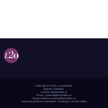
Calle 98a # 51-69 La Castellana
Bogotá, Colombia.
contacto @las2orillas.co
Pauta:
comercial@las2orillas.co
Temas Juridicos:
juridico@las2orillas.co
Todos los derechos reservados. Fundación Las Dos Orillas