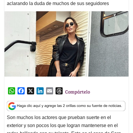
aclarando la duda de muchos de sus seguidores
W
F
X
L
E
T
Compártelo
h
a
i
m
h
a
c
n
a
r
t
e
k
i
e
Son muchos los actores que prueban suerte en el
s
b
e
l
a
exterior y son pocos los que logran mantenerse en el
A
o
d
d