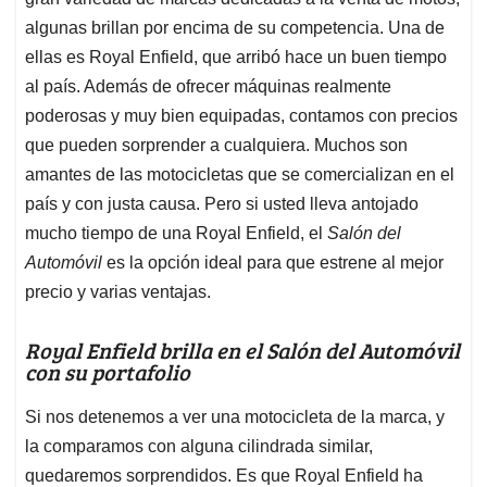
A
o
d
d
p
o
I
s
algunas brillan por encima de su competencia. Una de
p
k
n
ellas es Royal Enfield, que arribó hace un buen tiempo
al país. Además de ofrecer máquinas realmente
poderosas y muy bien equipadas, contamos con precios
que pueden sorprender a cualquiera. Muchos son
amantes de las motocicletas que se comercializan en el
país y con justa causa. Pero si usted lleva antojado
mucho tiempo de una Royal Enfield, el
Salón del
Automóvil
es la opción ideal para que estrene al mejor
precio y varias ventajas.
Royal Enfield brilla en el Salón del Automóvil
con su portafolio
Si nos detenemos a ver una motocicleta de la marca, y
la comparamos con alguna cilindrada similar,
quedaremos sorprendidos. Es que Royal Enfield ha