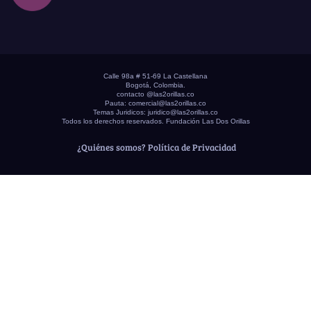
Calle 98a # 51-69 La Castellana
Bogotá, Colombia.
contacto @las2orillas.co
Pauta:
comercial@las2orillas.co
Temas Juridicos:
juridico@las2orillas.co
Todos los derechos reservados. Fundación Las Dos Orillas
¿Quiénes somos?
Política de Privacidad