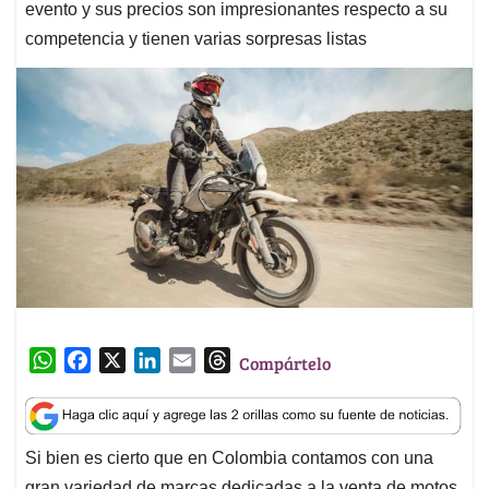
evento y sus precios son impresionantes respecto a su
competencia y tienen varias sorpresas listas
W
F
X
L
E
T
Compártelo
h
a
i
m
h
a
c
n
a
r
t
e
k
i
e
Si bien es cierto que en Colombia contamos con una
s
b
e
l
a
gran variedad de marcas dedicadas a la venta de motos,