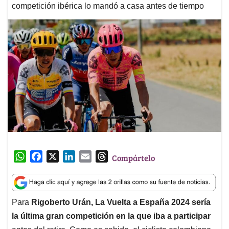
competición ibérica lo mandó a casa antes de tiempo
W
F
X
L
E
T
Compártelo
h
a
i
m
h
a
c
n
a
r
t
e
k
i
e
Para
Rigoberto Urán, La Vuelta a España 2024 sería
s
b
e
l
a
la última gran competición en la que iba a participar
A
o
d
d