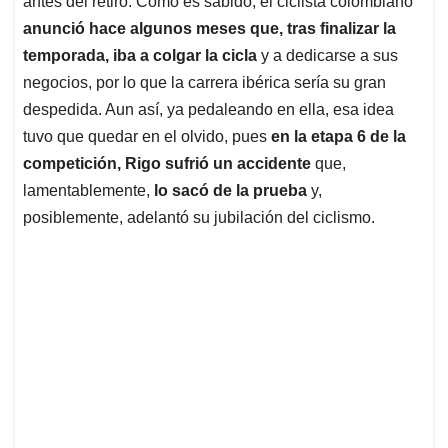
p
o
I
s
antes del retiro. Como es sabido, el ciclista colombiano
p
k
n
anunció hace algunos meses que, tras finalizar la
temporada, iba a colgar la cicla
y a dedicarse a sus
negocios, por lo que la carrera ibérica sería su gran
despedida. Aun así, ya pedaleando en ella, esa idea
tuvo que quedar en el olvido, pues
en la etapa 6 de la
competición, Rigo sufrió un accidente
que,
lamentablemente,
lo sacó de la prueba
y,
posiblemente, adelantó su jubilación del ciclismo.