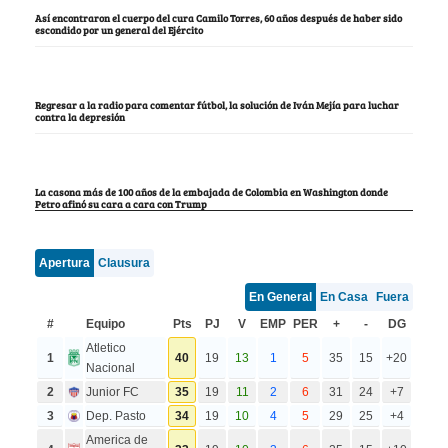
Así encontraron el cuerpo del cura Camilo Torres, 60 años después de haber sido
escondido por un general del Ejército
Regresar a la radio para comentar fútbol, la solución de Iván Mejía para luchar
contra la depresión
La casona más de 100 años de la embajada de Colombia en Washington donde
Petro afinó su cara a cara con Trump
Apertura
Clausura
En General
En Casa
Fuera
#
Equipo
Pts
PJ
V
EMP
PER
+
-
DG
Atletico
1
40
19
13
1
5
35
15
+20
Nacional
2
Junior FC
35
19
11
2
6
31
24
+7
3
Dep. Pasto
34
19
10
4
5
29
25
+4
America de