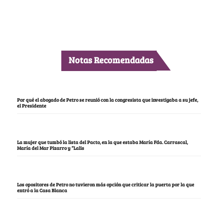
Notas Recomendadas
Por qué el abogado de Petro se reunió con la congresista que investigaba a su jefe,
el Presidente
La mujer que tumbó la lista del Pacto, en la que estaba María Fda. Carrascal,
María del Mar Pizarro y “Lalis
Los opositores de Petro no tuvieron más opción que criticar la puerta por la que
entró a la Casa Blanca