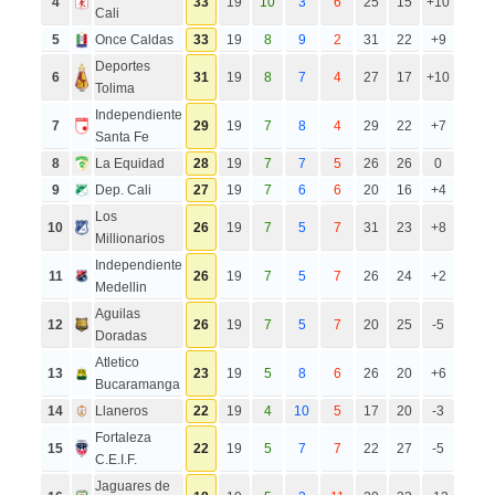
4
33
19
10
3
6
25
15
+10
Cali
5
Once Caldas
33
19
8
9
2
31
22
+9
Deportes
6
31
19
8
7
4
27
17
+10
Tolima
Independiente
7
29
19
7
8
4
29
22
+7
Santa Fe
8
La Equidad
28
19
7
7
5
26
26
0
9
Dep. Cali
27
19
7
6
6
20
16
+4
Los
10
26
19
7
5
7
31
23
+8
Millionarios
Independiente
11
26
19
7
5
7
26
24
+2
Medellin
Aguilas
12
26
19
7
5
7
20
25
-5
Doradas
Atletico
13
23
19
5
8
6
26
20
+6
Bucaramanga
14
Llaneros
22
19
4
10
5
17
20
-3
Fortaleza
15
22
19
5
7
7
22
27
-5
C.E.I.F.
Jaguares de