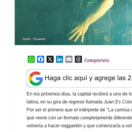
W
F
X
L
E
T
Compártelo
h
a
i
m
h
a
c
n
a
r
t
e
k
i
e
s
b
e
l
a
A
o
d
d
En los próximos días, la capital recibirá a uno d
p
o
I
s
latina, en su gira de regreso llamada
Juan Es Col
p
k
n
Por ser el primero que el intérprete de "La camisa
que viene con un formato completamente diferente
volvería a hacer reggaetón y que comenzaría a volv