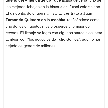
p
o
I
s
dueño del América de Cali
que acaba de cerrar uno de
p
k
n
los mejores fichajes en la historia del fútbol colombiano.
El dirigente, de origen manizalita,
contrató a Juan
Fernando Quintero en la mechita
, ratificándose como
uno de los dirigentes más prósperos y rompiendo
récords. El fichaje se logró con algunos patrocinios, pero
también con "los negocios de Tulio Gómez", que no han
dejado de generarle millones.