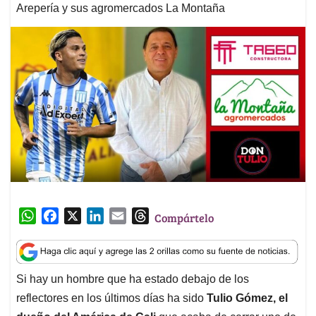
Arepería y sus agromercados La Montaña
W
F
X
L
E
T
Compártelo
h
a
i
m
h
a
c
n
a
r
t
e
k
i
e
Si hay un hombre que ha estado debajo de los
s
b
e
l
a
reflectores en los últimos días ha sido
Tulio Gómez, el
A
o
d
d