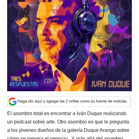
p
o
I
s
p
k
n
El asombro total es encontrar a Iván Duque realizando
un podcast sobre arte. Otro asombro es que le pregunta
a los jóvenes dueños de la galería Duque Arango sobre
cómo se meneja el negocio. Y más allá del asombro,