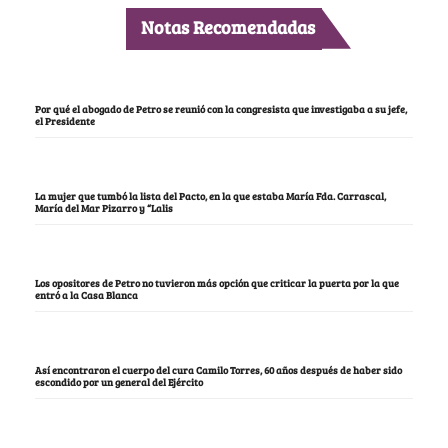
Notas Recomendadas
Por qué el abogado de Petro se reunió con la congresista que investigaba a su jefe,
el Presidente
La mujer que tumbó la lista del Pacto, en la que estaba María Fda. Carrascal,
María del Mar Pizarro y “Lalis
Los opositores de Petro no tuvieron más opción que criticar la puerta por la que
entró a la Casa Blanca
Así encontraron el cuerpo del cura Camilo Torres, 60 años después de haber sido
escondido por un general del Ejército