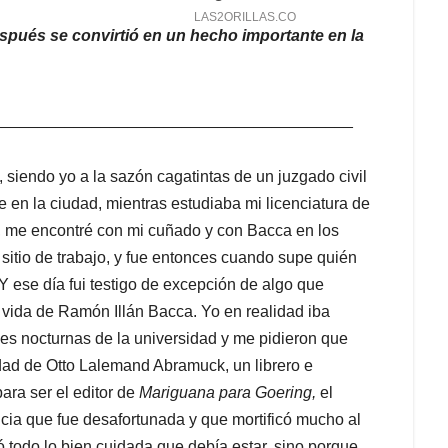
espués se convirtió en un hecho importante en la
________________________________________
siendo yo a la sazón cagatintas de un juzgado civil
e en la ciudad, mientras estudiaba mi licenciatura de
co, me encontré con mi cuñado y con Bacca en los
 sitio de trabajo, y fue entonces cuando supe quién
Y ese día fui testigo de excepción de algo que
 vida de Ramón Illán Bacca. Yo en realidad iba
es nocturnas de la universidad y me pidieron que
dad de Otto Lalemand Abramuck, un librero e
ara ser el editor de
Mariguana para Goering,
el
ncia que fue desafortunada y que mortificó mucho al
ó todo lo bien cuidada que debía estar, sino porque,