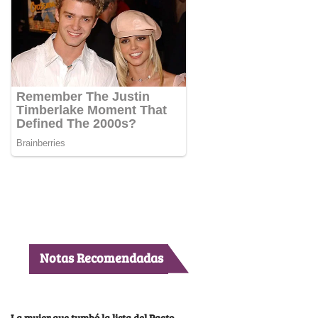
Notas Recomendadas
La mujer que tumbó la lista del Pacto,