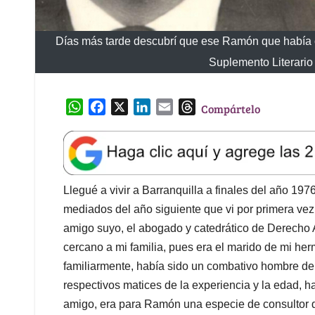
Días más tarde descubrí que ese Ramón que había c
Suplemento Literario
W
F
X
L
E
T
Compártelo
h
a
i
m
h
a
c
n
a
r
t
e
k
i
e
s
b
e
l
a
A
o
d
d
Llegué a vivir a Barranquilla a finales del año 19
p
o
I
s
mediados del año siguiente que vi por primera vez
p
k
n
amigo suyo, el abogado y catedrático de Derecho 
cercano a mi familia, pues era el marido de mi h
familiarmente, había sido un combativo hombre de 
respectivos matices de la experiencia y la edad, h
amigo, era para Ramón una especie de consultor de