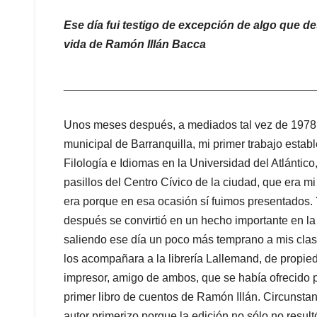
Ese día fui testigo de excepción de algo que d
vida de Ramón Illán Bacca
_______________________________________
Unos meses después, a mediados tal vez de 1978, 
municipal de Barranquilla, mi primer trabajo establ
Filología e Idiomas en la Universidad del Atlánti
pasillos del Centro Cívico de la ciudad, que era mi
era porque en esa ocasión sí fuimos presentados. 
después se convirtió en un hecho importante en la
saliendo ese día un poco más temprano a mis clas
los acompañara a la librería Lallemand, de propie
impresor, amigo de ambos, que se había ofrecido p
primer libro de cuentos de Ramón Illán. Circunsta
autor primerizo porque la edición no sólo no result