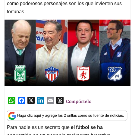
como poderosos personajes son los que invierten sus
fortunas
W
F
X
L
E
T
Compártelo
h
a
i
m
h
a
c
n
a
r
t
e
k
i
e
Para nadie es un secreto que
el fútbol se ha
s
b
e
l
a