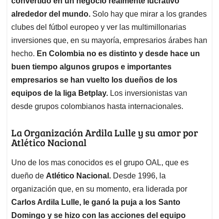
convertido en un negocio realmente lucrativo
A
o
d
d
p
o
I
s
alrededor del mundo.
Solo hay que mirar a los grandes
p
k
n
clubes del fútbol europeo y ver las multimillonarias
inversiones que, en su mayoría, empresarios árabes han
hecho.
En Colombia no es distinto y desde hace un
buen tiempo algunos grupos e importantes
empresarios se han vuelto los dueños de los
equipos de la liga Betplay.
Los inversionistas van
desde grupos colombianos hasta internacionales.
La Organización Ardila Lulle y su amor por
Atlético Nacional
Uno de los mas conocidos es el grupo OAL, que es
dueño de
Atlético Nacional.
Desde 1996, la
organización que, en su momento, era liderada por
Carlos Ardila Lulle, le ganó la puja a los Santo
Domingo y se hizo con las acciones del equipo