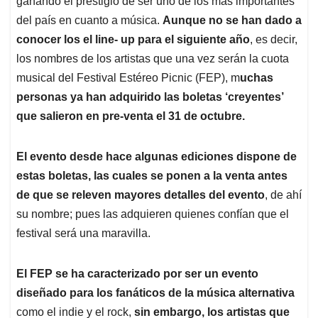
p
o
I
s
ganando el prestigio de ser uno de los más importantes
p
k
n
del país en cuanto a música.
Aunque no se han dado a
conocer los el line- up para el siguiente año
, es decir,
los nombres de los artistas que una vez serán la cuota
musical del Festival Estéreo Picnic (FEP), m
uchas
personas ya han adquirido las boletas ‘creyentes’
que salieron en pre-venta el 31 de octubre.
El evento desde hace algunas ediciones dispone de
estas boletas, las cuales se ponen a la venta antes
de que se releven mayores detalles del evento
, de ahí
su nombre; pues las adquieren quienes confían que el
festival será una maravilla.
El FEP se ha caracterizado por ser un evento
diseñado para los fanáticos de la música alternativa
como el indie y el rock,
sin embargo, los artistas que