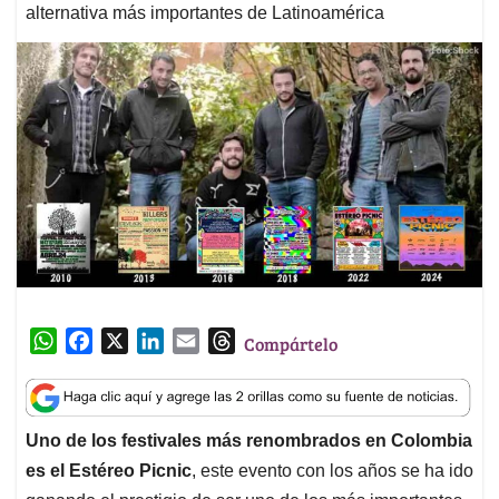
alternativa más importantes de Latinoamérica
W
F
X
L
E
T
Compártelo
h
a
i
m
h
a
c
n
a
r
t
e
k
i
e
Uno de los festivales más renombrados en Colombia
s
b
e
l
a
es el Estéreo Picnic
, este evento con los años se ha ido
A
o
d
d