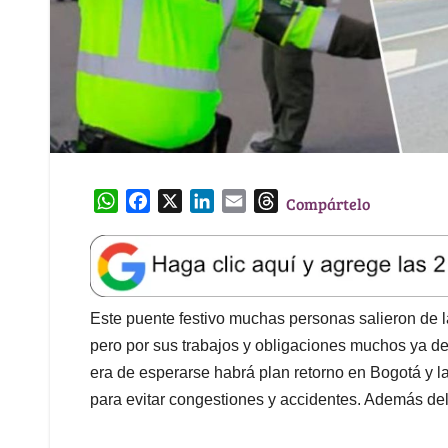
W
F
X
L
E
T
Compártelo
h
a
i
m
h
a
c
n
a
r
t
e
k
i
e
s
b
e
l
a
A
o
d
d
Este puente festivo muchas personas salieron de 
p
o
I
s
pero por sus trabajos y obligaciones muchos ya 
p
k
n
era de esperarse habrá plan retorno en Bogotá y 
para evitar congestiones y accidentes. Además del 