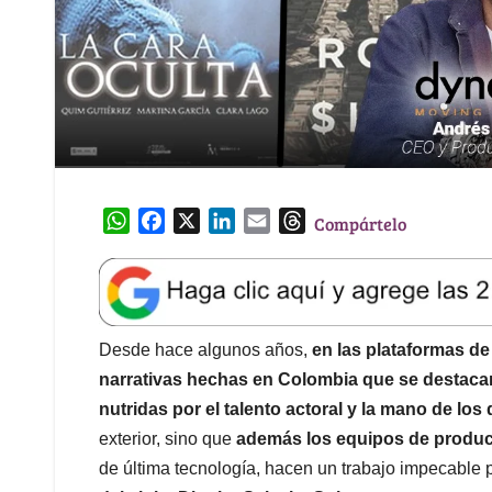
W
F
X
L
E
T
Compártelo
h
a
i
m
h
a
c
n
a
r
t
e
k
i
e
s
b
e
l
a
A
o
d
d
Desde hace algunos años,
en las plataformas de
p
o
I
s
narrativas hechas en Colombia que se destacan
p
k
n
nutridas por el talento actoral y la mano de los 
exterior, sino que
además los equipos de produ
de última tecnología, hacen un trabajo impecable p