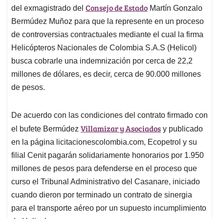
Consejo de Estado
A
o
d
d
del exmagistrado del
Martín Gonzalo
p
o
I
s
Bermúdez Muñoz para que la represente en un proceso
p
k
n
de controversias contractuales mediante el cual la firma
Helicópteros Nacionales de Colombia S.A.S (Helicol)
busca cobrarle una indemnización por cerca de 22,2
millones de dólares, es decir, cerca de 90.000 millones
de pesos.
De acuerdo con las condiciones del contrato firmado con
Villamizar y Asociados
el bufete Bermúdez
y publicado
en la página licitacionescolombia.com, Ecopetrol y su
filial Cenit pagarán solidariamente honorarios por 1.950
millones de pesos para defenderse en el proceso que
curso el Tribunal Administrativo del Casanare, iniciado
cuando dieron por terminado un contrato de sinergia
para el transporte aéreo por un supuesto incumplimiento