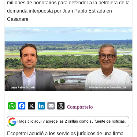
millones de honorarios para defender a la petrolera de la
demanda interpuesta por Juan Pablo Estrada en
Casanare
W
F
X
L
E
T
Compártelo
h
a
i
m
h
a
c
n
a
r
t
e
k
i
e
Ecopetrol acudió a los servicios jurídicos de una firma
s
b
e
l
a