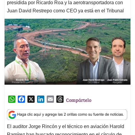
presidida por Ricardo Roa y la aerotransportadora con
Juan David Restrepo como CEO ya está en el Tribunal
W
F
X
L
E
T
Compártelo
h
a
i
m
h
a
c
n
a
r
t
e
k
i
e
El auditor Jorge Rincón y el técnico en aviación Harold
s
b
e
l
a
Ramírez han buscado reconocimiento en el círculo de