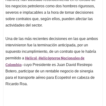
A
o
d
d
p
o
I
s
los negocios petroleros como dos hombres rigurosos,
p
k
n
severos e implacables a la hora de tomar decisiones
sobre contratos que, según ellos, pueden afectar las
actividades del sector.
Una de las más recientes decisiones en las que ambos
intervinieron fue la terminación anticipada, por un
supuesto incumplimiento, de un contrato que le habría
Helicol -Helicópteros Nacionales de
permitido a
Colombia
- cuyo Presidente es Juan David Restrepo
Botero, participar de un rentable negocio de sinergia
para el transporte aéreo para Ecopetrol en cabeza de
Ricardo Roa.