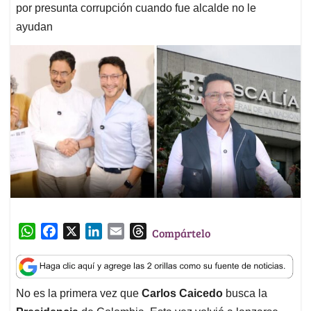
por presunta corrupción cuando fue alcalde no le
ayudan
W
F
X
L
E
T
Compártelo
h
a
i
m
h
a
c
n
a
r
t
e
k
i
e
No es la primera vez que
Carlos Caicedo
busca la
s
b
e
l
a