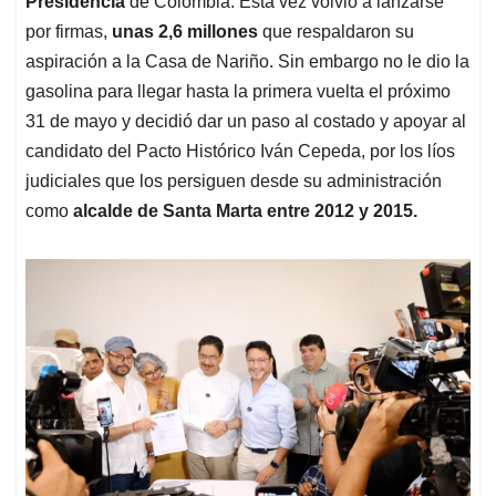
Presidencia
de Colombia. Esta vez volvió a lanzarse
A
o
d
d
p
o
I
s
por firmas,
unas 2,6 millones
que respaldaron su
p
k
n
aspiración a la Casa de Nariño. Sin embargo no le dio la
gasolina para llegar hasta la primera vuelta el próximo
31 de mayo y decidió dar un paso al costado y apoyar al
candidato del Pacto Histórico Iván Cepeda, por los líos
judiciales que los persiguen desde su administración
como
alcalde de Santa Marta entre 2012 y 2015.