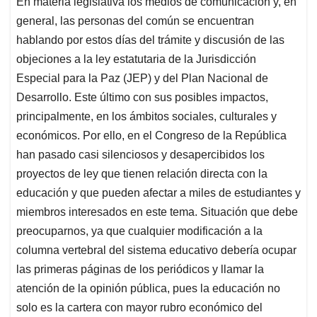
En materia legislativa los medios de comunicación y, en
s
b
e
l
a
general, las personas del común se encuentran
A
o
d
d
p
o
I
s
hablando por estos días del trámite y discusión de las
p
k
n
objeciones a la ley estatutaria de la Jurisdicción
Especial para la Paz (JEP) y del Plan Nacional de
Desarrollo. Este último con sus posibles impactos,
principalmente, en los ámbitos sociales, culturales y
económicos. Por ello, en el Congreso de la República
han pasado casi silenciosos y desapercibidos los
proyectos de ley que tienen relación directa con la
educación y que pueden afectar a miles de estudiantes y
miembros interesados en este tema. Situación que debe
preocuparnos, ya que cualquier modificación a la
columna vertebral del sistema educativo debería ocupar
las primeras páginas de los periódicos y llamar la
atención de la opinión pública, pues la educación no
solo es la cartera con mayor rubro económico del